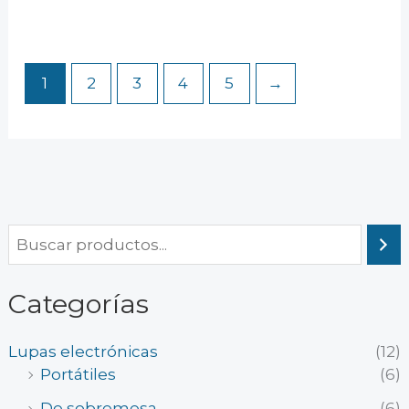
1
2
3
4
5
→
Categorías
Lupas electrónicas
(12)
Portátiles
(6)
De sobremesa
(6)